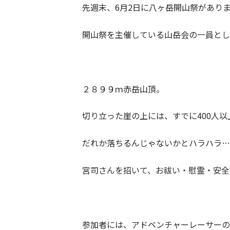
先週末、6月2日に八ヶ岳開山祭があり
開山祭を主催している山岳会の一員とし
２８９９ｍ赤岳山頂。
切り立った崖の上には、すでに400人
だれか落ちるんじゃないかとハラハラ…
宮司さんを招いて、お祓い・慰霊・安全
参加者には、アドベンチャーレーサーの