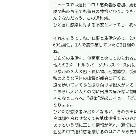
ニュースでは連日コロナ感染者数増加、更
訪問先のお宅でも毎日の挨拶がわり。でも
ん？なんだろう、この違和感。
ひと言に感染に対する不安といっても、我々
それもそうですね。仕事と生活含めて、2
60台男性。1人で農作業していたら2日間
ね。
ご自分の生活を、無菌室と笑っておられる
他人の2メートルのパーソナルスペース内
いなかの３大３密…買い物、冠婚葬祭、受
私のような信州の山猿が都会に行くと、
道を歩いていてふと振り向けば他人がいる
こちらは人と人との間に飛沫の届かない物
そんなところへ、”感染”が起こると…「
なります。
ひとたび感染者が出たとなると、その事実
今は顔を合わせなくても地球規模で光の速
あっという間に正しく情報が流れ、適切に
会話の中で違和感を感じるのはここから先