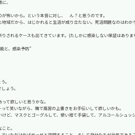
拠に、
のが怖いから。という本音に対し、 ん？と思うのです。
た地域だから、はじかれると生活が成り立たない。死活問題なのはわか
断りされるケースも出てきています。(たしかに感染しない保証はありま
能と、感染予防”
ょう。
でしょう。
あって欲しいと思うかな。
ーって笑いながら、隣で風習の上書きをお手伝いして欲しいかも。
いけど、マスクとゴーグルして、使い捨て手袋して、アルコールシュッ
なこと。
んでいただければせっせと訪問すること。そして自分たちが元気である