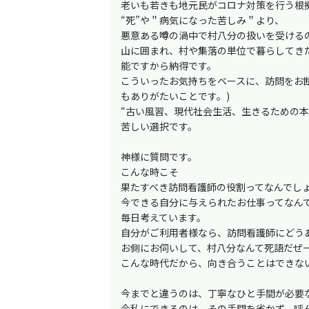
老いも若きも地元民がコロナ対策を行う根
“死”や＂病気になった苦しみ＂より、
悪意ある噂の渦中で村八分の扱いを受ける
山に囲まれ、村や集落の単位で暮らしてき
能ですから納得です。
こういったお気持ちをベースに、訪問をお
もありがたいことです。)
“古い風習、現代社会生活、生きるための本
苦しい選択です。
神様に質問です。
こんな時こそ
果たすべき訪問看護師の役割ってなんでし
今できる自分に与えられたお仕事ってなん
毎日考えています。
自分がご利用者様なら、訪問看護師にどう
お側にお伺いして、村八分なんて死語だぜ
こんな時代だから、向き合うことはできな
今までと違うのは、丁寧なひと手間が必要
今私にできるのは、その手間を省かず、呼