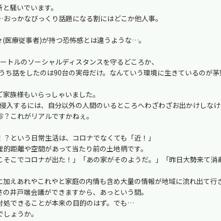
新と騒いでいます。
…おっかなびっくり話題になる割にはどこか他人事。
(医療従事者)が持つ恐怖感とは違うような…。
メートルのソーシャルディスタンスを守るどころか、
のうち話をしたのは90台の実母だけ。なんていう環境に生きているのが茅野
ご家族様もいらっしゃいました。
に侵入するには、自分以外の人間のいるところへわざわざお出かけしな
診？これがリアルですかねぇ。
！？という日常生活は、コロナでなくても「近！」
理的距離や空間があって当たり前の土地柄です。
どこそこでコロナが出た！」「あの家がそのようだ。」「昨日大勢来て消
に加えあれやこれやと家庭の内情も含め大量の情報が地域に流れ出て行
さの井戸端会議ができますから、あっという間。
対処できることが本来の目的のはず。でも…
でしょうか。